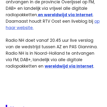
ontvangen in de provincie Overijssel op FM,
DAB+ en landelijk via vrijwel alle digitale
radiopakketten
en wereldwijd via Internet
.
Daarnaast houdt RTV Oost een liveblog bij
op
haar website.
Radio NH doet vanaf 20.45 uur live verslag
van de wedstrijd tussen AZ en PAS Giannina.
Radio NH is in Noord-Holland te ontvangen
via FM, DAB+, landelijk via alle digitale
radiopakketten en
wereldwijd via Internet
.
AZ
live
Europa
League
live