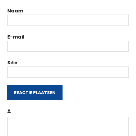
Naam
E-mail
Site
Δ