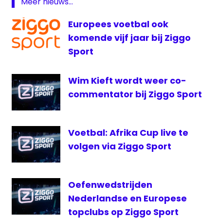
Meer nieuws...
Fox
Sports
Europees voetbal ook
Heracles
komende vijf jaar bij Ziggo
live
Sport
livestream
AZ
Wim Kieft wordt weer co-
livestream
Heracles
commentator bij Ziggo Sport
Radio
1 live
Voetbal: Afrika Cup live te
voetbal
volgen via Ziggo Sport
Oefenwedstrijden
Nederlandse en Europese
topclubs op Ziggo Sport