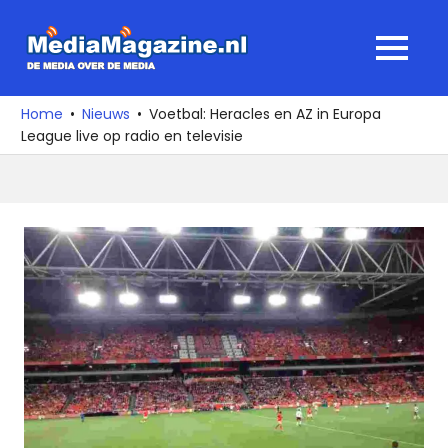
Ga
naar
MediaMagaz
MENU
de
De
inhoud
media
Home
Nieuws
Voetbal: Heracles en AZ in Europa
over
League live op radio en televisie
de
media