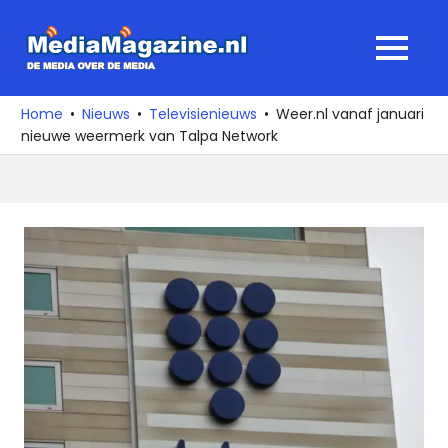
Ga
naar
MediaMagaz
MENU
de
De
inhoud
media
Home
Nieuws
Televisienieuws
Weer.nl vanaf januari
over
nieuwe weermerk van Talpa Network
de
media