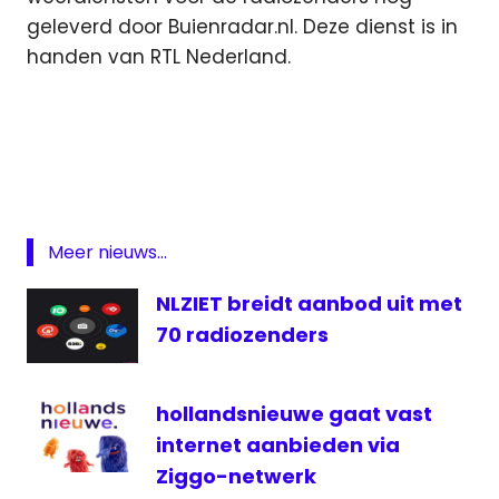
geleverd door Buienradar.nl. Deze dienst is in
handen van RTL Nederland.
Amara
Onwuka
Dennis
Wilt
Radio
Meer nieuws...
Radio
538
NLZIET breidt aanbod uit met
sbs6
70 radiozenders
televisie
Weer.nl
hollandsnieuwe gaat vast
internet aanbieden via
Ziggo-netwerk