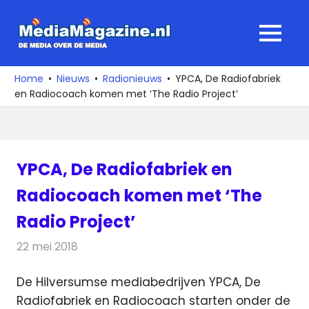
Ga
naar
MediaMagaz
MENU
de
De
inhoud
media
Home
Nieuws
Radionieuws
YPCA, De Radiofabriek
over
en Radiocoach komen met ‘The Radio Project’
de
media
YPCA, De Radiofabriek en
Radiocoach komen met ‘The
Radio Project’
22 mei 2018
Redactie
Radionieuws
De Hilversumse mediabedrijven YPCA, De
Radiofabriek en Radiocoach starten onder de