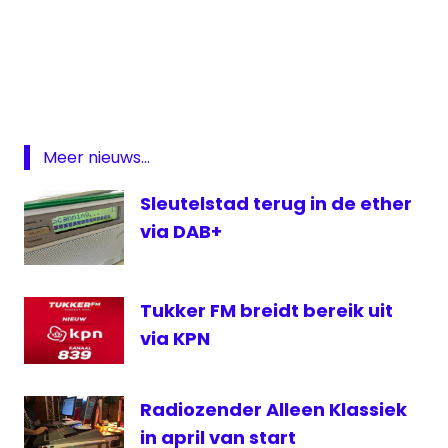
Hilversum
radiocoach
Radiofabriek
radiozender
Meer nieuws...
The
Radio
Sleutelstad terug in de ether
Project
via DAB+
toekomst
YPCA
Tukker FM breidt bereik uit
via KPN
Radiozender Alleen Klassiek
in april van start