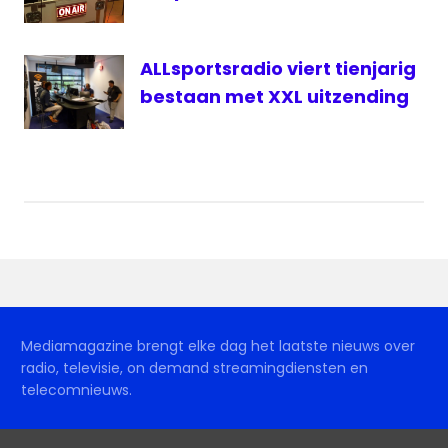
ALLsportsradio viert tienjarig
bestaan met XXL uitzending
Mediamagazine brengt elke dag het laatste nieuws over
radio, televisie, on demand streamingdiensten en
telecomnieuws.