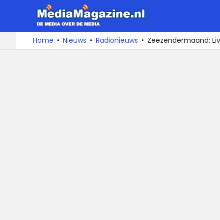
MediaMa
De
Ga
Home
Nieuws
Radionieuws
Zeezendermaand: Liv
media
naar
over
de
de
inhoud
media