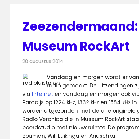
Zeezendermaand: L
Museum RockArt
28 augustus 2014
Redactie
Radionieuws
Vandaag en morgen wordt er vanui
radio gemaakt. De uitzendingen zij
via
Internet
en vandaag en morgen ook via 
Paradijs
op 1224 kHz, 1332 kHz en 1584 kHz 
worden uitgezonden met de drie originele 
Radio Veronica die in Museum RockArt staa
boordstudio met nieuwsruimte. De progr
Bouman, Will Luikinga en Anuschka.