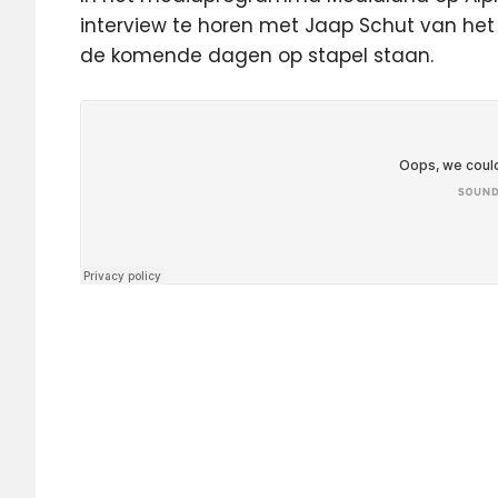
interview te horen met Jaap Schut van h
de komende dagen op stapel staan.
192
Radio
live
DVD
Hoek
van