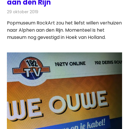
aan den Rijn
29 oktober 2019
Redactie
Radionieuws
Popmuseum RockArt zou het liefst willen verhuizen
naar Alphen aan den Rijn. Momenteel is het
museum nog gevestigd in Hoek van Holland.