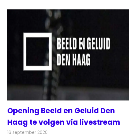
Opening Beeld en Geluid Den
Haag te volgen via livestream
16 september 2020
Redactie
Radionieuws