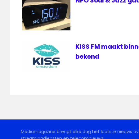
NPO Soul & Jazz gaa
KISS FM maakt bin
bekend
Mediamagazine brengt elke dag het laatste nieuws ove
streamingdiensten en telecomnieuws.