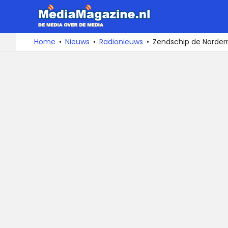
MediaMa
De
Ga
Home
Nieuws
Radionieuws
Zendschip de Norder
media
naar
over
de
de
inhoud
media