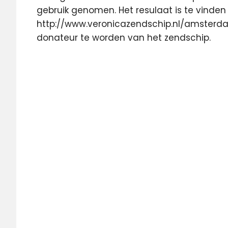
gebruik genomen. Het resulaat is te vinden 
http://www.veronicazendschip.nl/amsterda
donateur te worden van het zendschip.
192
Radio
Amsterdam
live
NDSM-
Pier
Norderney
Radio
Veronica
Veronicaschip
zendschip