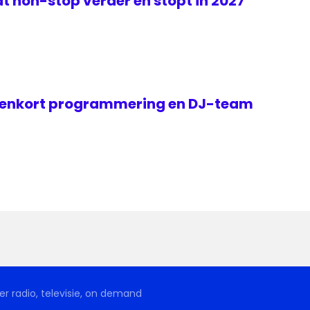
t non-stop verder en stopt in 2027
nenkort programmering en DJ-team
r radio, televisie, on demand