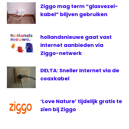
— VodafoneZiggo (@VodafoneZiggo)
ziggo
Ziggo mag term “glasvezel-
April 6, 2021
kabel” blijven gebruiken
hollandsnieuwe gaat vast
internet aanbieden via
Ziggo-netwerk
DELTA: Sneller Internet via de
coaxkabel
‘Love Nature’ tijdelijk gratis te
zien bij Ziggo