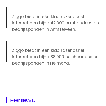
Ziggo biedt in één klap razendsnel
internet aan bijna 42.000 huishoudens en
bedrijfspanden in Amstelveen.
Downloadsnelheden tot 1 gigabit per sec
zijn nu mogelijk.
@Gem_Amstelveen
is
klaar voor de toekomst met
#GigaNet
Ziggo biedt in één klap razendsnel
van
@VodafoneZiggo
.
internet aan bijna 38.000 huishoudens en
/
@Tjapko_Poppens
bedrijfspanden in Helmond.
https://t.co/WnmSlWkqMc
Downloadsnelheden tot 1 gigabit per sec
Amstelveen
zijn nu mogelijk.
@gemeenteHelmond
is
Gigabit
— VodafoneZiggo (@VodafoneZiggo)
klaar voor de toekomst met
#GigaNet
GigaNet
April 6, 2021
van
@VodafoneZiggo
. cc
@ellyblanksma
Helmond
https://t.co/9QlOQ02hMv
Meer nieuws...
Internet