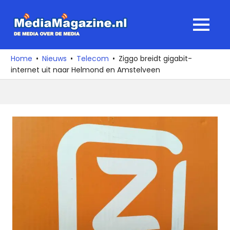
Ga
naar
MediaMagaz
MENU
de
De
inhoud
media
Home
Nieuws
Telecom
Ziggo breidt gigabit-
over
internet uit naar Helmond en Amstelveen
de
media