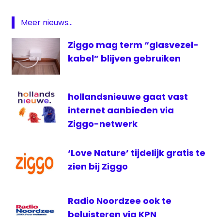
XITE
Music
Meer nieuws...
ziggo
Ziggo mag term “glasvezel-
Ziggo
Dome
kabel” blijven gebruiken
hollandsnieuwe gaat vast
internet aanbieden via
Ziggo-netwerk
‘Love Nature’ tijdelijk gratis te
zien bij Ziggo
Radio Noordzee ook te
beluisteren via KPN