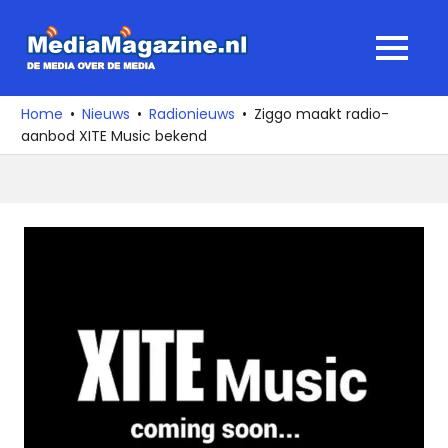
Ga
naar
MediaMagaz
MENU
de
De
inhoud
media
Home
Nieuws
Radionieuws
Ziggo maakt radio-
over
aanbod XITE Music bekend
de
media