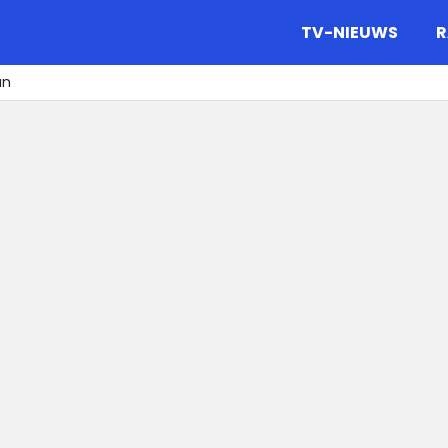
gazine.
TV-NIEUWS
R
an