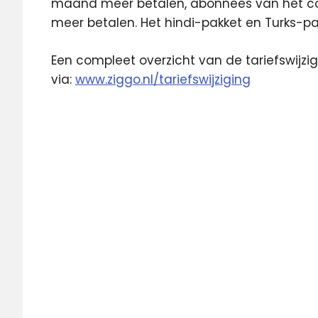
maand meer betalen, abonnees van het com
meer betalen. Het hindi-pakket en Turks-p
Een compleet overzicht van de tariefswijzigi
via:
www.ziggo.nl/tariefswijziging
abonnee
bedrag
Featured
Internet
kabel
Radio
tarieven
telefonie
televisie
ziggo