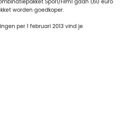
binatiepakket Spor1/Film1 gaan 1,60 euro
akket worden goedkoper.
ngen per 1 februari 2013 vind je