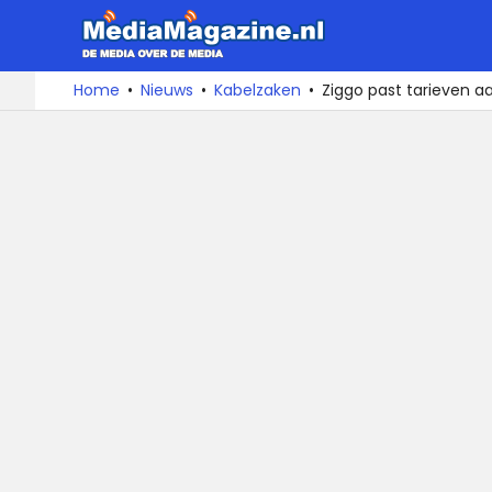
MediaMa
De
Ga
Home
Nieuws
Kabelzaken
Ziggo past tarieven a
media
naar
over
de
de
inhoud
media