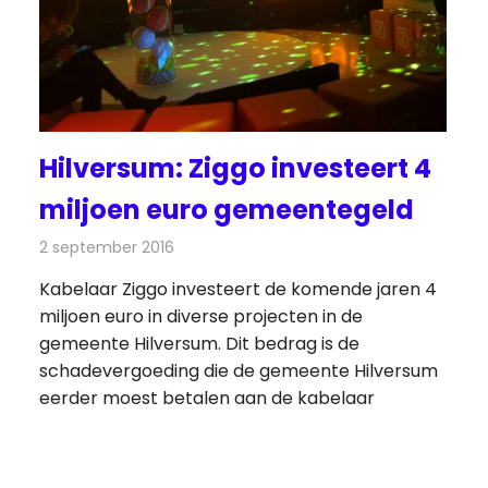
Hilversum: Ziggo investeert 4
miljoen euro gemeentegeld
2 september 2016
Redactie
Nieuws
,
Radionieuws
,
Televisienieuws
Kabelaar Ziggo investeert de komende jaren 4
miljoen euro in diverse projecten in de
gemeente Hilversum. Dit bedrag is de
schadevergoeding die de gemeente Hilversum
eerder moest betalen aan de kabelaar