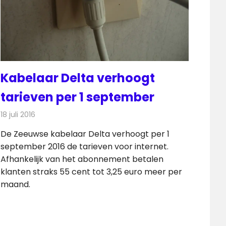
Kabelaar Delta verhoogt
tarieven per 1 september
18 juli 2016
Redactie
Kabelzaken
,
Nieuws
,
Televisienieuws
De Zeeuwse kabelaar Delta verhoogt per 1
september 2016 de tarieven voor internet.
Afhankelijk van het abonnement betalen
klanten straks 55 cent tot 3,25 euro meer per
maand.