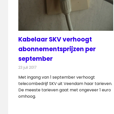
Kabelaar SKV verhoogt
abonnementsprijzen per
september
23 juli 2017
Redactie
Kabelzaken
,
Nieuws
Met ingang van 1 september verhoogt
telecombedrijf SKV uit Veendam haar tarieven.
De meeste tarieven gaat met ongeveer 1 euro
omhoog.