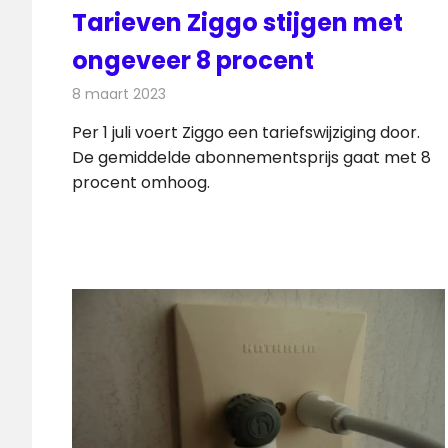
Tarieven Ziggo stijgen met
ongeveer 8 procent
8 maart 2023
Redactie
Telecom
Per 1 juli voert Ziggo een tariefswijziging door.
De gemiddelde abonnementsprijs gaat met 8
procent omhoog.