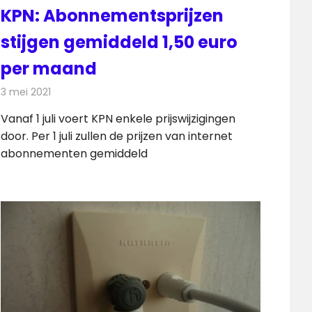
KPN: Abonnementsprijzen
stijgen gemiddeld 1,50 euro
per maand
3 mei 2021
Redactie
Telecom
Vanaf 1 juli voert KPN enkele prijswijzigingen
door. Per 1 juli zullen de prijzen van internet
abonnementen gemiddeld