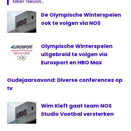
Meer nieuws...
— Sporza 🚴 (@sporza_koers)
April 5,
Parijs-
2018
De Olympische Winterspelen
Roubaix
ook te volgen via NOS
Roubaix
Sporza
wielrennen
Olympische Winterspelen
uitgebreid te volgen via
Eurosport en HBO Max
Oudejaarsavond: Diverse conferences op
tv
Wim Kieft gaat team NOS
Studio Voetbal versterken