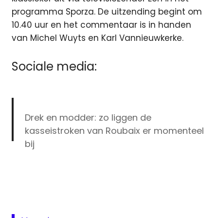
programma Sporza. De uitzending begint om
10.40 uur en het commentaar is in handen
van Michel Wuyts en Karl Vannieuwkerke.
Sociale media:
Drek en modder: zo liggen de
kasseistroken van Roubaix er momenteel
bij
Eurosport
📸 ➡
https://t.co/wIe5kHW52L
NOS
#ParisRoubaix
#ParisRoubaix2018
NPO
pic.twitter.com/gKM8OQppWi
1
Parijs