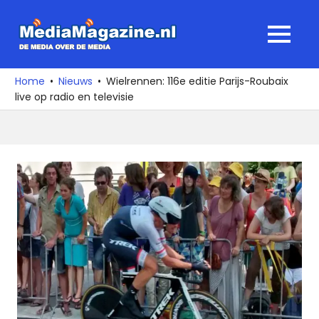
Ga
naar
MediaMagaz
MENU
de
De
inhoud
media
Home
Nieuws
Wielrennen: 116e editie Parijs-Roubaix
over
live op radio en televisie
de
media