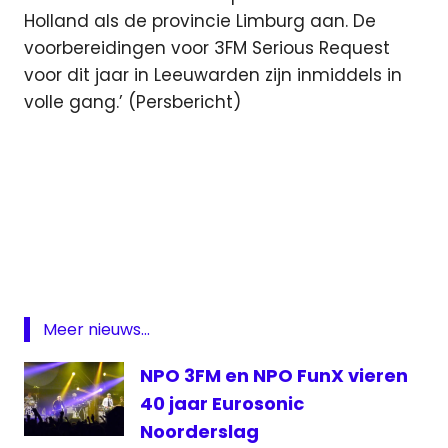
Holland als de provincie Limburg aan. De
voorbereidingen voor 3FM Serious Request
voor dit jaar in Leeuwarden zijn inmiddels in
volle gang.’ (Persbericht)
3fm
Featured
Haarlem
Heerlen
Meer nieuws...
Serious
Request
NPO 3FM en NPO FunX vieren
40 jaar Eurosonic
Noorderslag