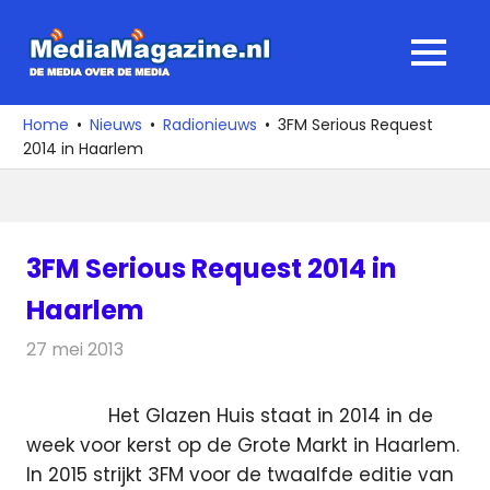
Ga
naar
MediaMagaz
MENU
de
De
inhoud
media
Home
Nieuws
Radionieuws
3FM Serious Request
over
2014 in Haarlem
de
media
3FM Serious Request 2014 in
Haarlem
27 mei 2013
Redactie
Radionieuws
Het Glazen Huis staat in 2014 in de
week voor kerst op de Grote Markt in Haarlem.
In 2015 strijkt 3FM voor de twaalfde editie van