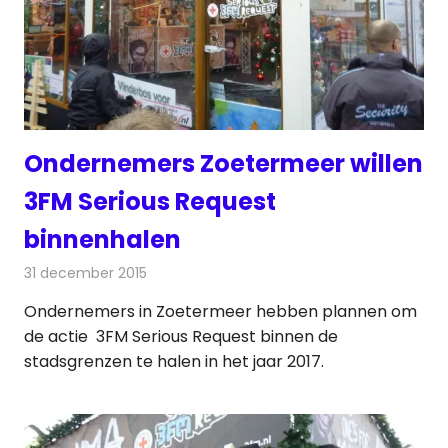
Ondernemers Zoetermeer willen
3FM Serious Request
binnenhalen
31 december 2015
Redactie
Nieuws
,
Radionieuws
Ondernemers in Zoetermeer hebben plannen om
de actie 3FM Serious Request binnen de
stadsgrenzen te halen in het jaar 2017.