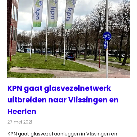
KPN gaat glasvezelnetwerk
uitbreiden naar Vlissingen en
Heerlen
27 mei 2021
Redactie
Telecom
KPN gaat glasvezel aanleggen in Vlissingen en