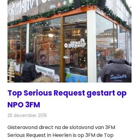
Top Serious Request gestart op
NPO 3FM
25 december 2015
Redactie
Nieuws
,
Radionieuws
Gisteravond direct na de slotavond van 3FM
Serious Request in Heerlen is op 3FM de Top