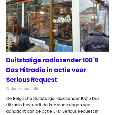
Duitstalige radiozender 100´5
Das Hitradio in actie voor
Serious Request
19 december 2015
Redactie
Nieuws
,
Radionieuws
De Belgische Duitstalige radiozender 100’5 Das
Hitradio besteedt de komende dagen veel
aandacht aan de actie 3FM Serious Request in