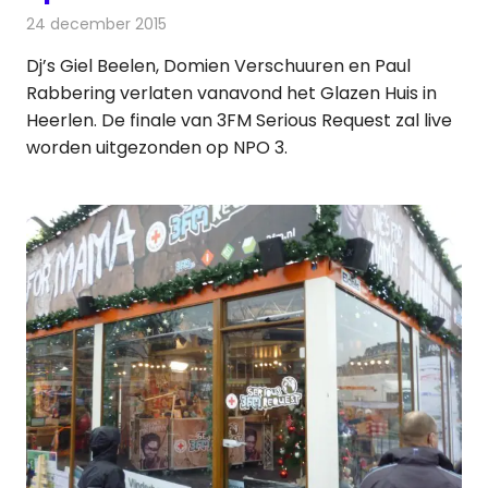
24 december 2015
Redactie
Nieuws
,
Radionieuws
,
Televisienieuws
Dj’s Giel Beelen, Domien Verschuuren en Paul
Rabbering verlaten vanavond het Glazen Huis in
Heerlen. De finale van 3FM Serious Request zal live
worden uitgezonden op NPO 3.