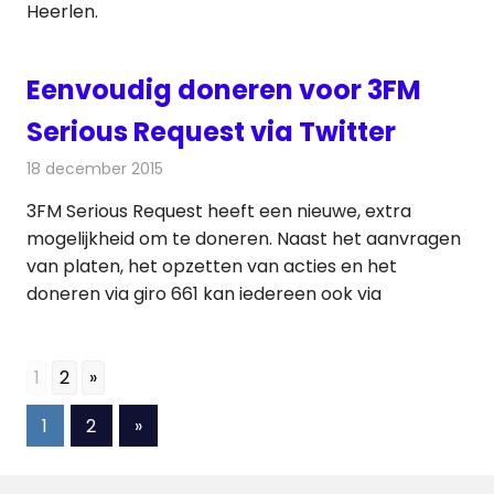
Heerlen.
Eenvoudig doneren voor 3FM
Serious Request via Twitter
18 december 2015
Redactie
Internet
,
Nieuws
,
Televisienieuws
3FM Serious Request heeft een nieuwe, extra
mogelijkheid om te doneren. Naast het aanvragen
van platen, het opzetten van acties en het
doneren via giro 661 kan iedereen ook via
1
2
»
Berichten
Volgende
1
2
»
berichten
paginering