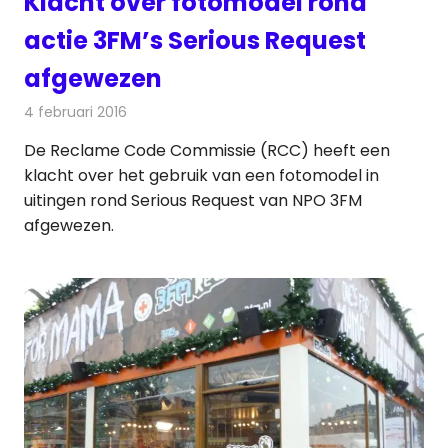
Klacht over fotomodel rond
actie 3FM’s Serious Request
afgewezen
4 februari 2016
Redactie
Nieuws
,
Radionieuws
De Reclame Code Commissie (RCC) heeft een
klacht over het gebruik van een fotomodel in
uitingen rond Serious Request van NPO 3FM
afgewezen.