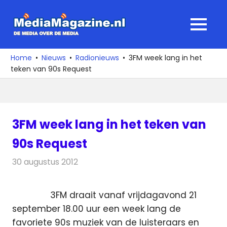
Ga
naar
MediaMagaz
MENU
de
De
inhoud
media
Home
Nieuws
Radionieuws
3FM week lang in het
over
teken van 90s Request
de
media
3FM week lang in het teken van
90s Request
30 augustus 2012
Redactie
Radionieuws
3FM draait vanaf vrijdagavond 21
september 18.00 uur een week lang de
favoriete 90s muziek van de luisteraars en