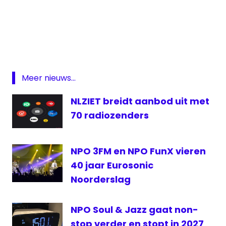
3fm
omroep
Publieke
Omroep
Radio
Meer nieuws...
NLZIET breidt aanbod uit met
70 radiozenders
NPO 3FM en NPO FunX vieren
40 jaar Eurosonic
Noorderslag
NPO Soul & Jazz gaat non-
stop verder en stopt in 2027