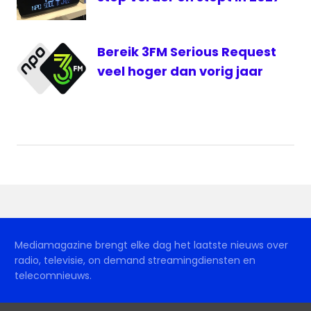
Bereik 3FM Serious Request
veel hoger dan vorig jaar
Mediamagazine brengt elke dag het laatste nieuws over
radio, televisie, on demand streamingdiensten en
telecomnieuws.