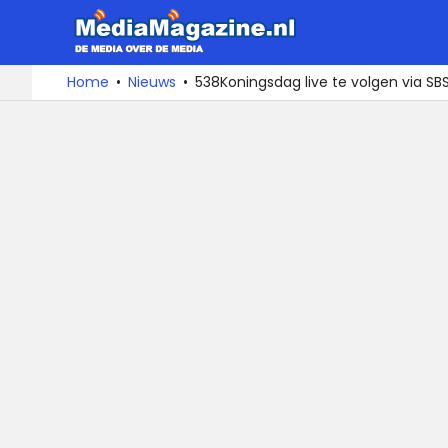
MediaMa
De
Ga
Home
Nieuws
538Koningsdag live te volgen via SB
media
naar
over
de
de
inhoud
media