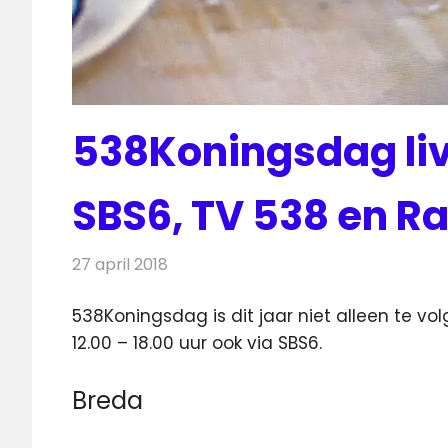
538Koningsdag liv
SBS6, TV 538 en R
27 april 2018
Redactie
Nieuws
,
Radionieuws
538Koningsdag is dit jaar niet alleen te v
12.00 – 18.00 uur ook via SBS6.
Breda