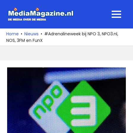
Ga
naar
MediaMagaz
MENU
de
De
inhoud
media
Home
Nieuws
#Adrenalineweek bij NPO 3, NPO3.nl,
over
NOS, 3FM en FunX
de
media