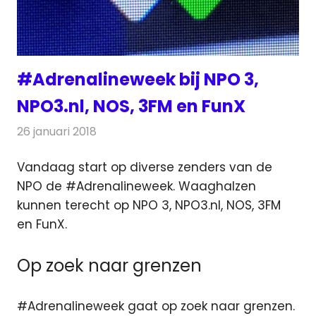
#Adrenalineweek bij NPO 3,
NPO3.nl, NOS, 3FM en FunX
26 januari 2018
Redactie
Nieuws
,
Televisienieuws
Vandaag start op diverse zenders van de
NPO de #Adrenalineweek. Waaghalzen
kunnen terecht op NPO 3, NPO3.nl, NOS, 3FM
en FunX.
Op zoek naar grenzen
#Adrenalineweek gaat op zoek naar grenzen.