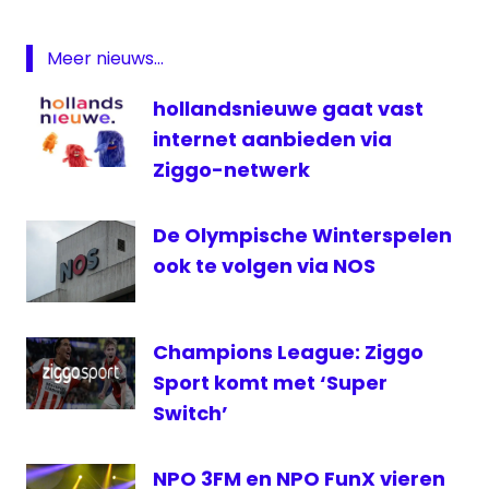
NOS
Meer nieuws...
NPO
3
hollandsnieuwe gaat vast
NPO3.nl
internet aanbieden via
televisie
Ziggo-netwerk
waaghalzen
De Olympische Winterspelen
ook te volgen via NOS
Champions League: Ziggo
Sport komt met ‘Super
Switch’
NPO 3FM en NPO FunX vieren