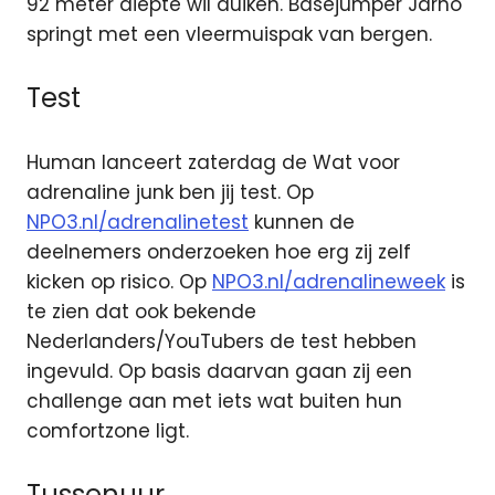
92 meter diepte wil duiken. Basejumper Jarno
springt met een vleermuispak van bergen.
Test
Human lanceert zaterdag de Wat voor
adrenaline junk ben jij test. Op
NPO3.nl/adrenalinetest
kunnen de
deelnemers onderzoeken hoe erg zij zelf
kicken op risico. Op
NPO3.nl/adrenalineweek
is
te zien dat ook bekende
Nederlanders/YouTubers de test hebben
ingevuld. Op basis daarvan gaan zij een
challenge aan met iets wat buiten hun
comfortzone ligt.
Tussenuur