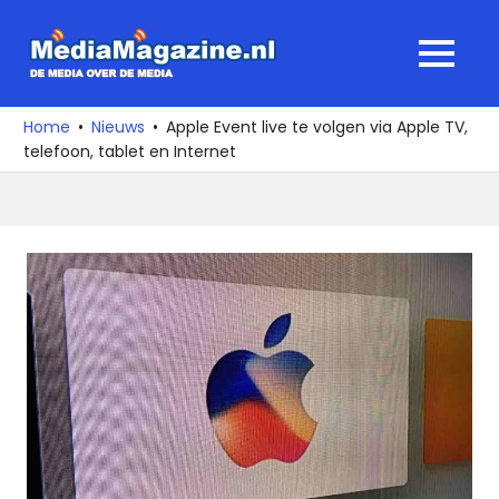
Ga
naar
MediaMagaz
MENU
de
De
inhoud
media
Home
Nieuws
Apple Event live te volgen via Apple TV,
over
telefoon, tablet en Internet
de
media