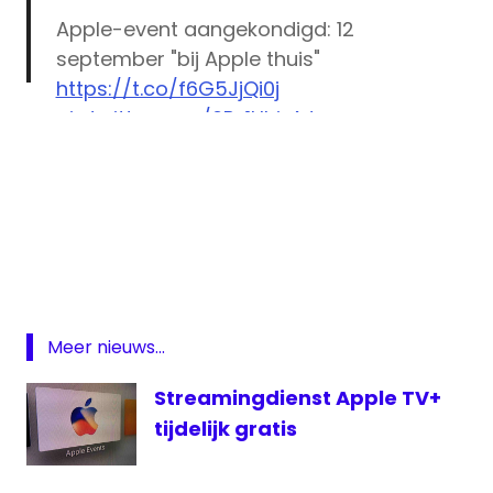
Apple-event aangekondigd: 12
september "bij Apple thuis"
https://t.co/f6G5JjQi0j
pic.twitter.com/6Py1HhjxAJ
— One More Thing (@onemorething)
September 1, 2017
Apple
Apple
event
live
Apple
Meer nieuws...
TV
apple-
Streamingdienst Apple TV+
event
tijdelijk gratis
Iphone
live