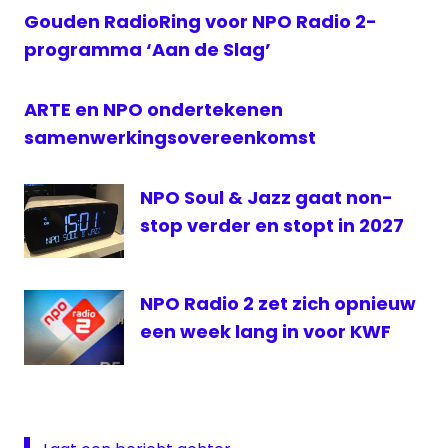
muziek
Gouden RadioRing voor NPO Radio 2-
NPO
programma ‘Aan de Slag’
onderzoek
Radio
ARTE en NPO ondertekenen
2
samenwerkingsovereenkomst
Sterren.nl
NPO Soul & Jazz gaat non-
stop verder en stopt in 2027
NPO Radio 2 zet zich opnieuw
een week lang in voor KWF