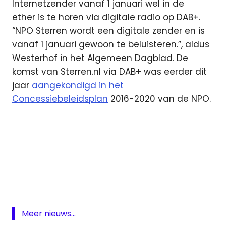
Internetzender vanaf 1 januari wel in de
ether is te horen via digitale radio op DAB+.
“NPO Sterren wordt een digitale zender en is
vanaf 1 januari gewoon te beluisteren.”, aldus
Westerhof in het Algemeen Dagblad. De
komst van Sterren.nl via DAB+ was eerder dit
jaar
aangekondigd in het
Concessiebeleidsplan
2016-2020 van de NPO.
Buma
Cultuur
Nederlandse
Publieke
Omroep
Meer nieuws...
Nederlanstalige