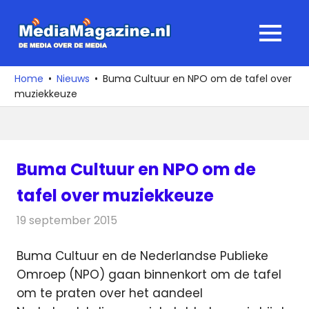
Ga
naar
MediaMagaz
MENU
de
De
inhoud
media
Home
Nieuws
Buma Cultuur en NPO om de tafel over
over
muziekkeuze
de
media
Buma Cultuur en NPO om de
tafel over muziekkeuze
19 september 2015
Redactie
Nieuws
,
Radionieuws
Buma Cultuur en de Nederlandse Publieke
Omroep (NPO) gaan binnenkort om de tafel
om te praten over het aandeel