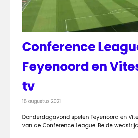
Conference League
Feyenoord en Vites
tv
18 augustus 2021
Redactie
Televisienieuws
Donderdagavond spelen Feyenoord en Vitess
van de Conference League.
Beide wedstrijd