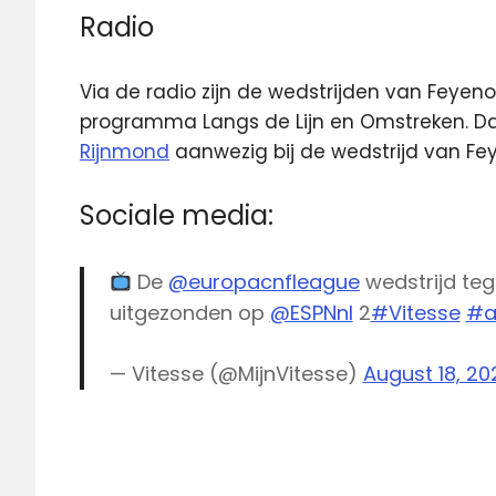
Radio
Via de radio zijn de wedstrijden van Feyen
programma Langs de Lijn en Omstreken. Da
Rijnmond
aanwezig bij de wedstrijd van Fey
Sociale media:
De
@europacnfleague
wedstrijd te
uitgezonden op
@ESPNnl
2
#Vitesse
#a
— Vitesse (@MijnVitesse)
August 18, 20
Conference
League
ESPN