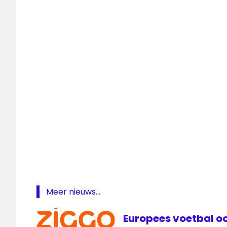
Feyenoord
Feyenoord
live
FOX
livestream
Feyenoord
Vitesse
voetbal
Meer nieuws...
Europees voetbal oo