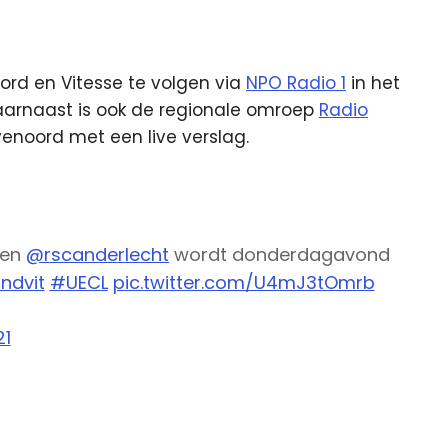
oord en Vitesse te volgen via
NPO Radio 1
in het
arnaast is ook de regionale omroep
Radio
enoord met een live verslag.
gen
@rscanderlecht
wordt donderdagavond
ndvit
#UECL
pic.twitter.com/U4mJ3tOmrb
21