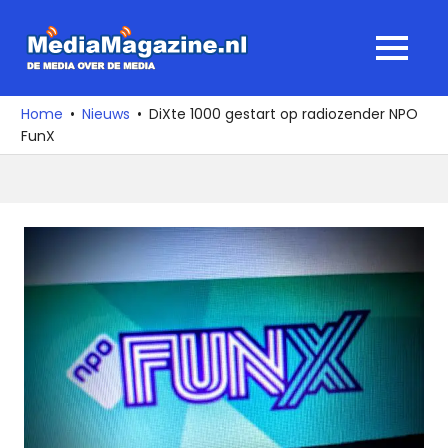
Ga
naar
MediaMagaz
MENU
de
De
inhoud
media
Home
Nieuws
DiXte 1000 gestart op radiozender NPO
over
FunX
de
media