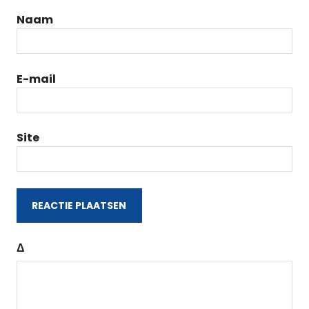
Naam
E-mail
Site
Δ