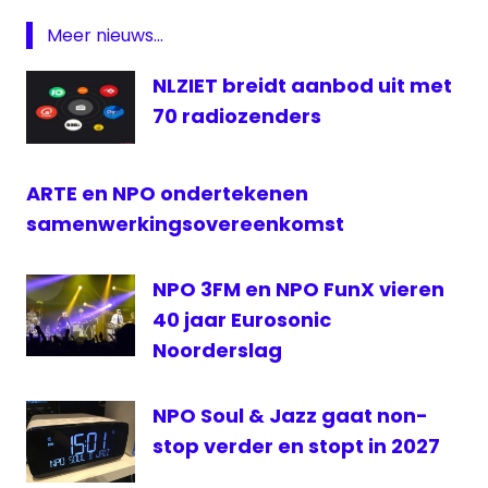
FunX
Meer nieuws...
lijst
NLZIET breidt aanbod uit met
NPO
70 radiozenders
NPO
FunX
Radio
ARTE en NPO ondertekenen
samenwerkingsovereenkomst
NPO 3FM en NPO FunX vieren
40 jaar Eurosonic
Noorderslag
NPO Soul & Jazz gaat non-
stop verder en stopt in 2027