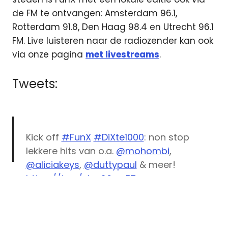
de FM te ontvangen: Amsterdam 96.1,
Rotterdam 91.8, Den Haag 98.4 en Utrecht 96.1
FM. Live luisteren naar de radiozender kan ook
via onze pagina
met livestreams
.
Tweets:
Kick off
#FunX
#DiXte1000
: non stop
lekkere hits van o.a.
@mohombi
,
@aliciakeys
,
@duttypaul
& meer!
https://t.co/shw26woE7y
Dixte
pic.twitter.com/m9SXBqaDTH
1000
DJ
— FunX (@FunX)
November 4, 2016
ezine