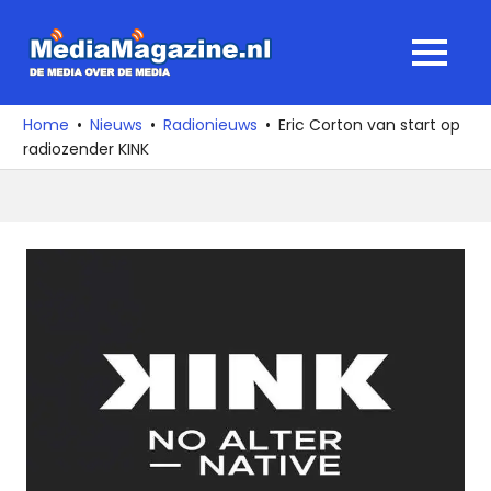
Ga
naar
MediaMagaz
MENU
de
De
inhoud
media
Home
Nieuws
Radionieuws
Eric Corton van start op
over
radiozender KINK
de
media