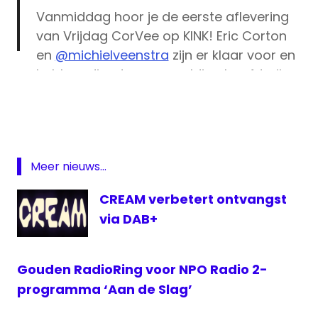
Vanmiddag hoor je de eerste aflevering
van Vrijdag CorVee op KINK! Eric Corton
en
@michielveenstra
zijn er klaar voor en
hebben direct een geweldige hoofdprijs
Eric
meegenomen: je maakt vandaag kans
Corton
op een exclusieve
@Metallica
Kink
viool!
https://t.co/Vh05ON73Kg
Michiel
pic.twitter.com/KGs5txmPoK
Veenstra
Meer nieuws...
Vrijdag
— KINK (@KINKpuntnl)
January 1, 2021
Corvee
CREAM verbetert ontvangst
via DAB+
Gouden RadioRing voor NPO Radio 2-
programma ‘Aan de Slag’