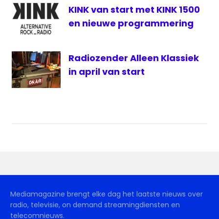
KINK van start met KINK 1500
en nieuwe programmering
Radiozender Alleen Klassiek
in april van start
Mediamagazine brengt elke dag het laatste nieuws over
radio, televisie, on demand streamingdiensten en
telecomnieuws.