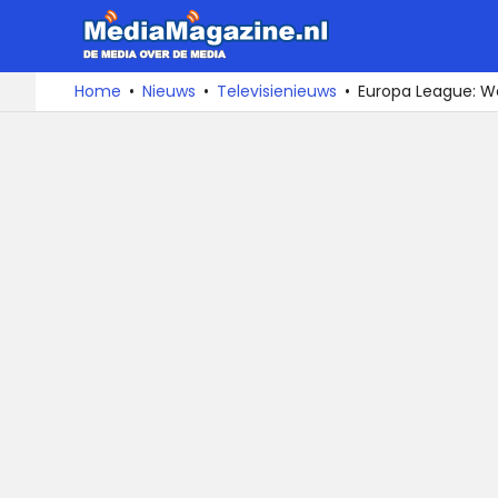
MediaMa
De
Ga
Home
Nieuws
Televisienieuws
Europa League: Wed
media
naar
over
de
de
inhoud
media