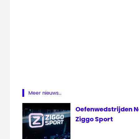
League
live
Ajax
Livestream
Ajax
Livestream
PSV
PSV
PSV
live
radio
Meer nieuws...
1
RTL
Oefenwedstrijden N
7
Ziggo Sport