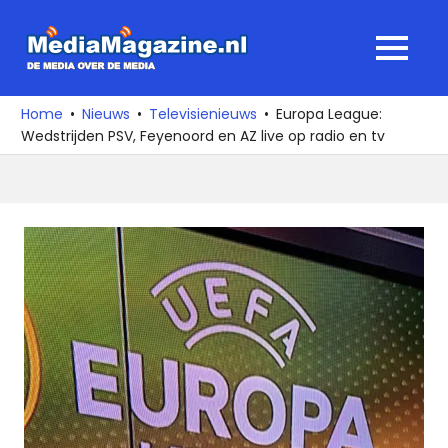
Ga
naar
MediaMagaz
MENU
de
De
inhoud
media
Home
Nieuws
Televisienieuws
Europa League:
over
Wedstrijden PSV, Feyenoord en AZ live op radio en tv
de
media