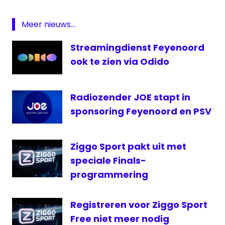
Feyenoord
Fox
Meer nieuws...
Sports
Streamingdienst Feyenoord
PSV
ook te zien via Odido
radio
1
Radio
Radiozender JOE stapt in
Rijnmond
sponsoring Feyenoord en PSV
RTL7
Ziggo Sport pakt uit met
speciale Finals-
programmering
Registreren voor Ziggo Sport
Free niet meer nodig