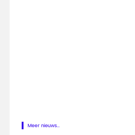
West
Radio
West
Scheveningen
televisie
TV
West
Volvo
Ocean
Race
Meer nieuws...