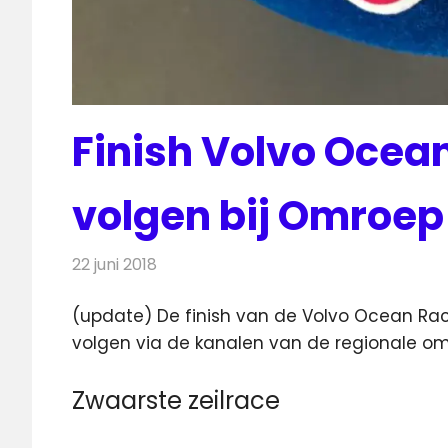
Finish Volvo Ocean
volgen bij Omroep
22 juni 2018
Redactie
Televisienieuws
(update) De finish van de Volvo Ocean Race
volgen via de kanalen van de regionale 
Zwaarste zeilrace