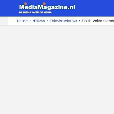
MediaMa
De
Ga
Home
Nieuws
Televisienieuws
Finish Volvo Ocea
media
naar
over
de
de
inhoud
media