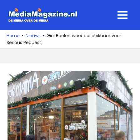
Ga
naar
MediaMagaz
MENU
de
De
inhoud
media
Home
Nieuws
Giel Beelen weer beschikbaar voor
over
Serious Request
de
media