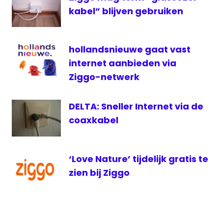
Reggefiber
kabel” blijven gebruiken
telecom
telecomnieuws
hollandsnieuwe gaat vast
toegang
internet aanbieden via
UPC
Ziggo-netwerk
ziggo
DELTA: Sneller Internet via de
coaxkabel
‘Love Nature’ tijdelijk gratis te
zien bij Ziggo