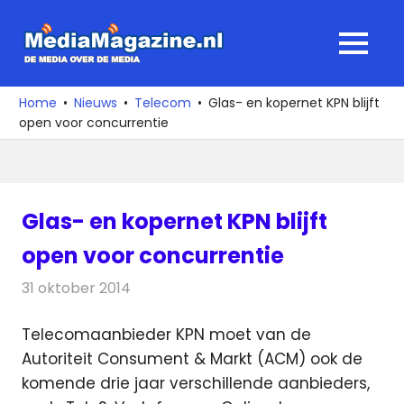
Ga
naar
MediaMagaz
MENU
de
De
inhoud
media
Home
Nieuws
Telecom
Glas- en kopernet KPN blijft
over
open voor concurrentie
de
media
Glas- en kopernet KPN blijft
open voor concurrentie
31 oktober 2014
Redactie
Telecom
Telecomaanbieder KPN moet van de
Autoriteit Consument & Markt (ACM) ook de
komende drie jaar verschillende aanbieders,