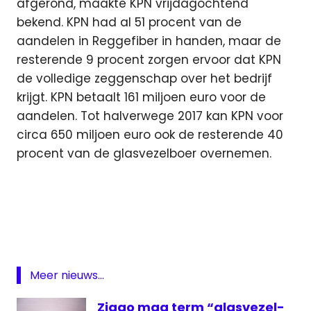
afgerond, maakte KPN vrijdagochtend
bekend. KPN had al 51 procent van de
aandelen in Reggefiber in handen, maar de
resterende 9 procent zorgen ervoor dat KPN
de volledige zeggenschap over het bedrijf
krijgt. KPN betaalt 161 miljoen euro voor de
aandelen. Tot halverwege 2017 kan KPN voor
circa 650 miljoen euro ook de resterende 40
procent van de glasvezelboer overnemen.
ACM
Glasvezel
Internet
koper
Meer nieuws...
media
medianieuws
Ziggo mag term “glasvezel-