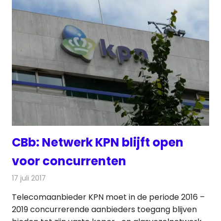
CBb: Netwerk KPN blijft open
voor concurrenten
17 juli 2017
Redactie
Nieuws
,
Telecom
Telecomaanbieder KPN moet in de periode 2016 –
2019 concurrerende aanbieders toegang blijven