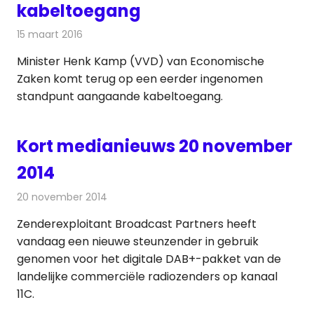
kabeltoegang
15 maart 2016
Redactie
Kabelzaken
,
Nieuws
,
Televisienieuws
Minister Henk Kamp (VVD) van Economische
Zaken komt terug op een eerder ingenomen
standpunt aangaande kabeltoegang.
Kort medianieuws 20 november
2014
20 november 2014
Redactie
Andere media over de media
Zenderexploitant Broadcast Partners heeft
vandaag een nieuwe steunzender in gebruik
genomen voor het digitale DAB+-pakket van de
landelijke commerciële radiozenders op kanaal
11C.