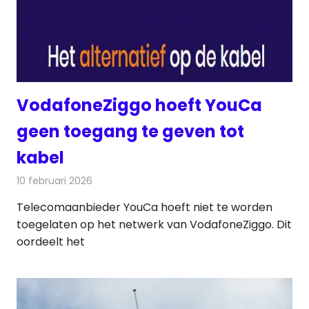
VodafoneZiggo hoeft YouCa
geen toegang te geven tot
kabel
10 februari 2026
Redactie
Televisienieuws
Telecomaanbieder YouCa hoeft niet te worden
toegelaten op het netwerk van VodafoneZiggo. Dit
oordeelt het