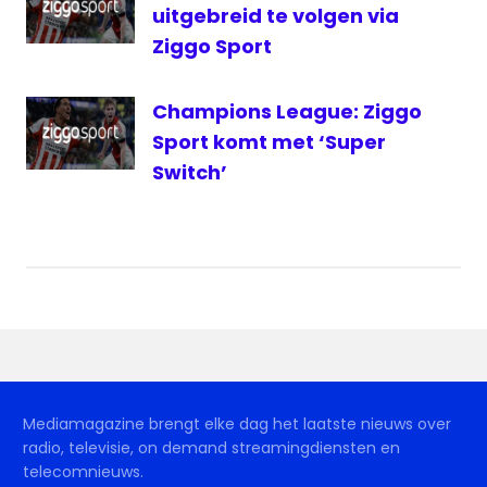
uitgebreid te volgen via
Ziggo Sport
Champions League: Ziggo
Sport komt met ‘Super
Switch’
Mediamagazine brengt elke dag het laatste nieuws over
radio, televisie, on demand streamingdiensten en
telecomnieuws.