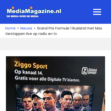
Ga
naar
MediaMagaz
MENU
de
De
inhoud
media
Home
Nieuws
Grand Prix Formule 1 Rusland met Max
over
Verstappen live op radio en tv
de
media