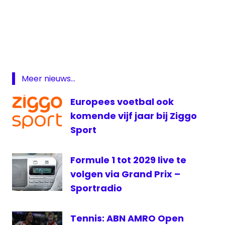
Formule
1
Formule
1 live
Grand
Meer nieuws...
Prix
live
Europees voetbal ook
Formule
komende vijf jaar bij Ziggo
1
Sport
Max
Verstappen
Formule 1 tot 2029 live te
rusland
volgen via Grand Prix –
Ziggo
Sportradio
Sport
Tennis: ABN AMRO Open