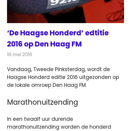
‘De Haagse Honderd’ edtitie
2016 op Den Haag FM
16 mei 2016
Redactie
Nieuws
,
Radionieuws
Vandaag, Tweede Pinksterdag, wordt de
Haagse Honderd editie 2016 uitgezonden op
de lokale omroep Den Haag FM.
Marathonuitzending
In een twaalf uur durende
marathonuitzending worden de honderd