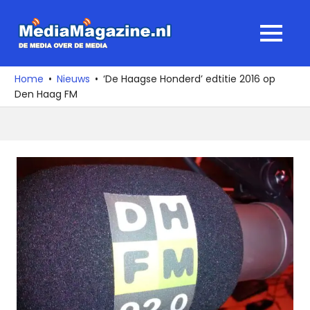
Ga
naar
MediaMagaz
MENU
de
De
inhoud
media
Home
Nieuws
‘De Haagse Honderd’ edtitie 2016 op
over
Den Haag FM
de
media