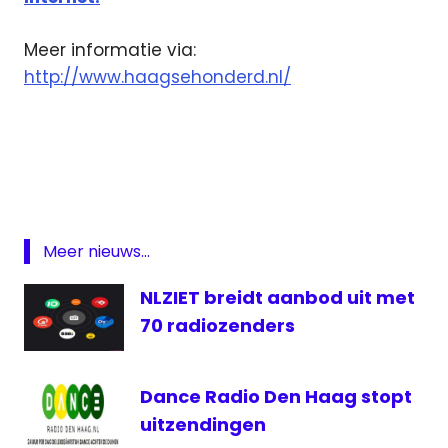
Meer informatie via:
http://www.haagsehonderd.nl/
Den
Haag
Den
Haag
FM
Meer nieuws...
Haagse
Honderd
NLZIET breidt aanbod uit met
lijst
70 radiozenders
lokale
omroep
Dance Radio Den Haag stopt
Radio
uitzendingen