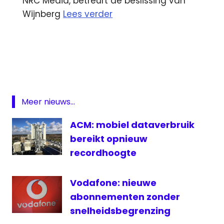
NRC Media, betreurt de beslissing van
Wijnberg
Lees verder
Avro
kijkcijfers
lokale
omroep
rtl
Meer nieuws...
Sesamstraat
ACM: mobiel dataverbruik
Vodafone
bereikt opnieuw
Zoeterwoude
recordhoogte
Vodafone: nieuwe
abonnementen zonder
snelheidsbegrenzing