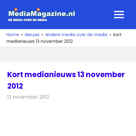
Ga
naar
MediaMagaz
MENU
de
De
inhoud
media
Home
Nieuws
Andere media over de media
Kort
over
medianieuws 13 november 2012
de
media
Kort medianieuws 13 november
2012
13 november 2012
Redactie
Andere media over de media