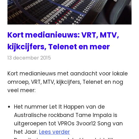
Kort medianieuws: VRT, MTV,
kijkcijfers, Telenet en meer
13 december 2015
Redactie
Andere media over de media
,
Nieuws
Kort medianieuws met aandacht voor lokale
omroep, VRT, MTV, kijkcijfers, Telenet en nog
veel meer
:
Het nummer Let It Happen van de
Australische rockband Tame Impala is
uitgeroepen tot VPROs 3voor12 Song van
het Jaar.
Lees verder