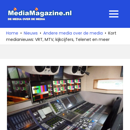
Ga
naar
MediaMagaz
MENU
de
De
inhoud
media
Home
Nieuws
Andere media over de media
Kort
over
medianieuws: VRT, MTV, kijkcijfers, Telenet en meer
de
media