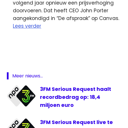
volgend jaar opnieuw een prijsverhoging
doorvoeren. Dat heeft CEO John Porter
aangekondigd in “De afspraak” op Canvas.
Lees verder
Glazen
Huis
Jouw
FM
kijkcijfers
Meer nieuws...
Lopik
3FM Serious Request haalt
MNM
recordbedrag op: 18,4
MTV
miljoen euro
Paul
de
Leeuw
3FM Serious Request live te