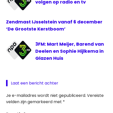
Telenet
volgen op radio en tv
VPRO
VRT
Zendmast IJsselstein vanaf 6 december
zendmast
‘De Grootste Kerstboom’
3FM: Mart Meijer, Barend van
Deelen en Sophie Hijlkema in
Glazen Huis
Laat een bericht achter
Je e-mailadres wordt niet gepubliceerd.
Vereiste
velden zijn gemarkeerd met
*