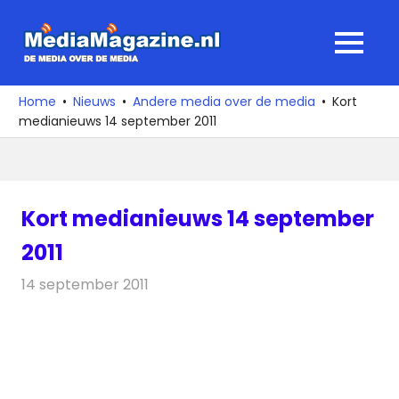
Ga
naar
MediaMagaz
MENU
de
De
inhoud
media
Home
Nieuws
Andere media over de media
Kort
over
medianieuws 14 september 2011
de
media
Kort medianieuws 14 september
2011
14 september 2011
Redactie
Andere media over de media