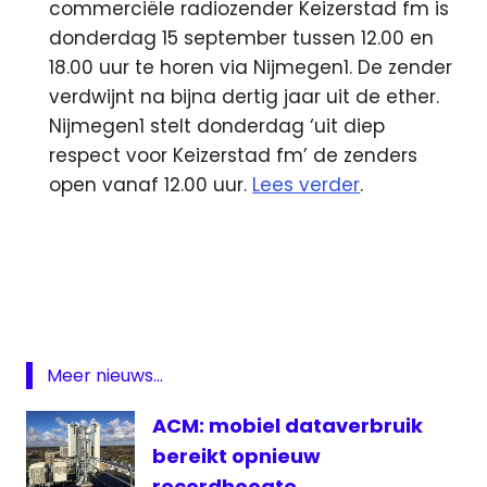
commerciële radiozender Keizerstad fm is
donderdag 15 september tussen 12.00 en
18.00 uur te horen via Nijmegen1. De zender
verdwijnt na bijna dertig jaar uit de ether.
Nijmegen1 stelt donderdag ‘uit diep
respect voor Keizerstad fm’ de zenders
open vanaf 12.00 uur.
Lees verder
.
ANP
Keizerstad
TROS
Vodafone
Meer nieuws...
ACM: mobiel dataverbruik
bereikt opnieuw
recordhoogte