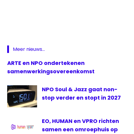
Adformatie
Gmail
Google
KRO
Meer nieuws...
MTV
NPO
ARTE en NPO ondertekenen
Tegenlicht
samenwerkingsovereenkomst
UPC
VPRO
NPO Soul & Jazz gaat non-
stop verder en stopt in 2027
EO, HUMAN en VPRO richten
samen een omroephuis op