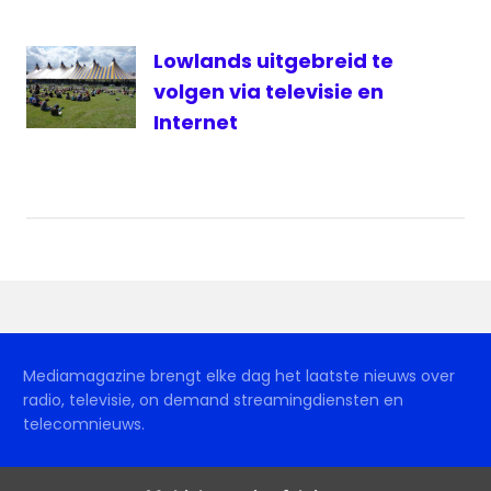
Lowlands uitgebreid te
volgen via televisie en
Internet
Mediamagazine brengt elke dag het laatste nieuws over
radio, televisie, on demand streamingdiensten en
telecomnieuws.