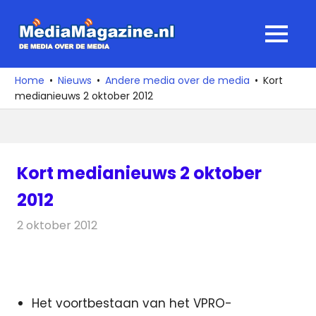
Ga
naar
MediaMagaz
MENU
de
De
inhoud
media
Home
Nieuws
Andere media over de media
Kort
over
medianieuws 2 oktober 2012
de
media
Kort medianieuws 2 oktober
2012
2 oktober 2012
Redactie
Andere media over de media
Het voortbestaan van het VPRO-