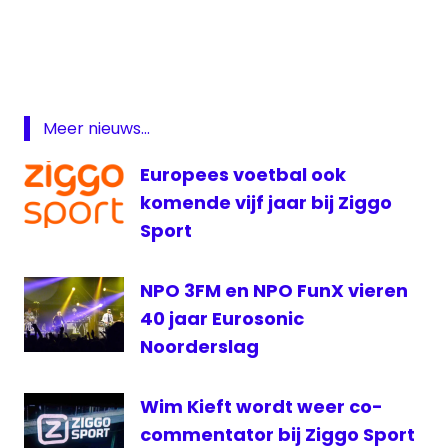
3fm
3FM
Serious
Request
Radio
Meer nieuws...
5
sport1
Europees voetbal ook
voetbal
komende vijf jaar bij Ziggo
VRT
Sport
NPO 3FM en NPO FunX vieren
40 jaar Eurosonic
Noorderslag
Wim Kieft wordt weer co-
commentator bij Ziggo Sport