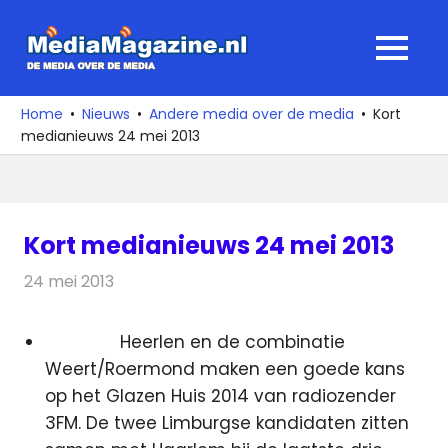
Ga
naar
MediaMagaz
MENU
de
De
inhoud
media
Home
Nieuws
Andere media over de media
Kort
over
medianieuws 24 mei 2013
de
media
Kort medianieuws 24 mei 2013
24 mei 2013
Redactie
Andere media over de media
Heerlen en de combinatie
Weert/Roermond maken een goede kans
op het Glazen Huis 2014 van radiozender
3FM. De twee Limburgse kandidaten zitten