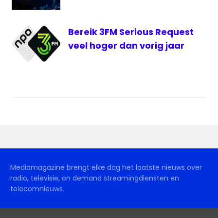
Bereik 3FM Serious Request
veel hoger dan vorig jaar
Mediamagazine brengt elke dag het laatste nieuws over
radio, televisie, on demand streamingdiensten en
telecomnieuws.