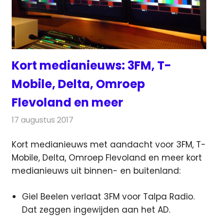
Kort medianieuws: 3FM, T-
Mobile, Delta, Omroep
Flevoland en meer
17 augustus 2017
Redactie
Andere media over de media
,
Nieuws
Kort medianieuws met aandacht voor 3FM, T-
Mobile, Delta, Omroep Flevoland en meer kort
medianieuws uit binnen- en buitenland:
Giel Beelen verlaat 3FM voor Talpa Radio.
Dat zeggen ingewijden aan het AD.