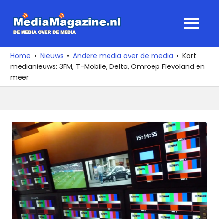
Ga
naar
MediaMagaz
MENU
de
De
inhoud
media
Home
Nieuws
Andere media over de media
Kort
over
medianieuws: 3FM, T-Mobile, Delta, Omroep Flevoland en
de
meer
media