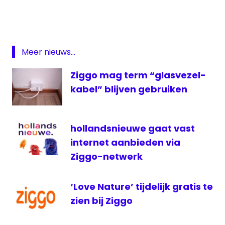
Apple
Den
Haag
FM
Meer nieuws...
Gelre
FM
Ziggo mag term “glasvezel-
GrootnieuwsRadio
kabel” blijven gebruiken
Plato
RTV
hollandsnieuwe gaat vast
Roermond
internet aanbieden via
Serious
Request
Ziggo-netwerk
Telfort
‘Love Nature’ tijdelijk gratis te
Top
1008
zien bij Ziggo
ziggo