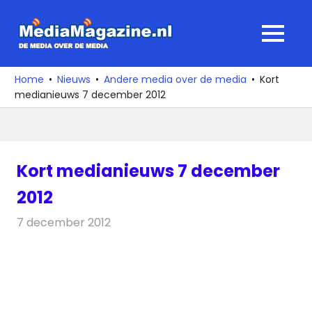
Ga
naar
MediaMagaz
MENU
de
De
inhoud
media
Home
Nieuws
Andere media over de media
Kort
over
medianieuws 7 december 2012
de
media
Kort medianieuws 7 december
2012
7 december 2012
Redactie
Andere media over de media