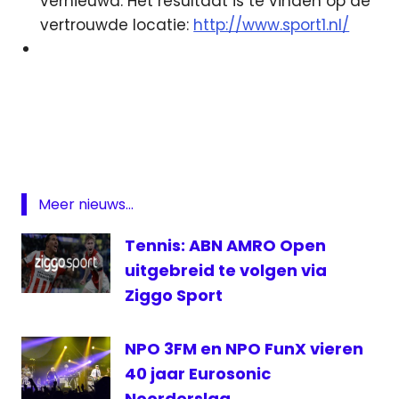
vernieuwd. Het resultaat is te vinden op de
vertrouwde locatie:
http://www.sport1.nl/
3fm
ALLsportsradio
Giel
Beelen.
RTL4
Meer nieuws...
Haarlem
Tennis: ABN AMRO Open
Reporter
Radio
uitgebreid te volgen via
Serious
Ziggo Sport
Request
Sport
NPO 3FM en NPO FunX vieren
1
40 jaar Eurosonic
Telenet
Noorderslag