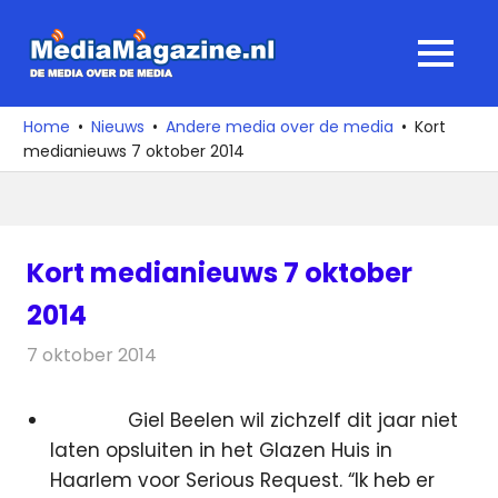
Ga
naar
MediaMagaz
MENU
de
De
inhoud
media
Home
Nieuws
Andere media over de media
Kort
over
medianieuws 7 oktober 2014
de
media
Kort medianieuws 7 oktober
2014
7 oktober 2014
Redactie
Andere media over de media
Giel Beelen wil zichzelf dit jaar niet
laten opsluiten in het Glazen Huis in
Haarlem voor Serious Request. “Ik heb er