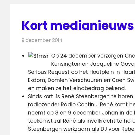
Kort medianieuws
9 december 2014
Redactie
Andere media over de media
Op 24 december verzorgen Chef’Sp
Kensington en Jacqueline Govae
Serious Request op het Houtplein in Haa
Ekdom, Domien Verschuuren en Coen Swij
en maken ze het eindbedrag bekend.
Sinds kort is René Steenbergen te horen 
radiozender Radio Continu. René komt he
neemt op 8 en 9 december Johan in de Mi
toekomst zal René als invalkracht te hore
Steenbergen werkzaam als DJ voor Rebe