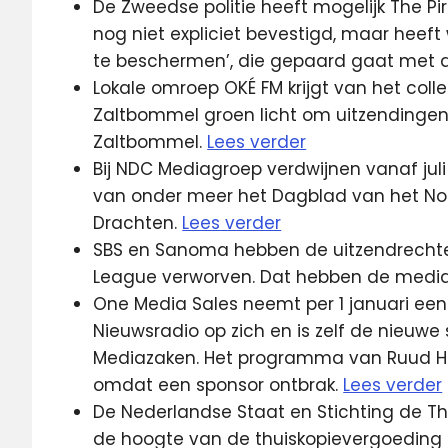
De Zweedse politie heeft mogelijk The Pir
nog niet expliciet bevestigd, maar heeft
te beschermen’, die gepaard gaat met 
Lokale omroep OKÉ FM krijgt van het col
Zaltbommel groen licht om uitzendinge
Zaltbommel.
Lees verder
Bij NDC Mediagroep verdwijnen vanaf juli
van onder meer het Dagblad van het N
Drachten.
Lees verder
SBS en Sanoma hebben de uitzendrechte
League verworven. Dat hebben de medi
One Media Sales neemt per 1 januari ee
Nieuwsradio op zich en is zelf de nieu
Mediazaken. Het programma van Ruud He
omdat een sponsor ontbrak.
Lees verder
De Nederlandse Staat en Stichting de Thu
de hoogte van de thuiskopievergoeding i