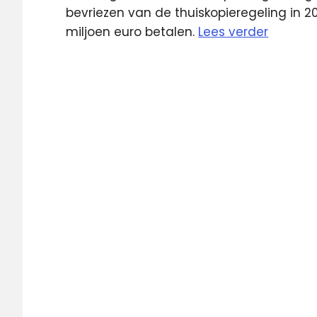
bevriezen van de thuiskopieregeling in 
miljoen euro betalen.
Lees verder
3fm
Champions
League
lokale
omroep
media
medianieuws
NDC
Oke
FM
Pirate
Bay
Radio