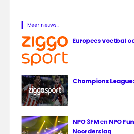
Continu
SBS
thuiskopie
Meer nieuws...
Europees voetbal oo
Champions League: 
NPO 3FM en NPO FunX
Noorderslag