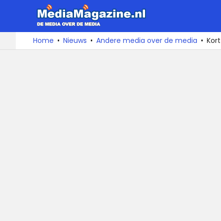
MediaMa
De
Ga
Home
Nieuws
Andere media over de media
Kor
media
naar
over
de
de
inhoud
media