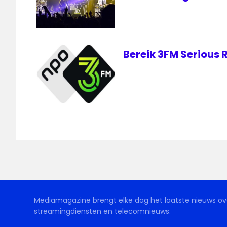
Bereik 3FM Serious 
Mediamagazine brengt elke dag het laatste nieuws ove
streamingdiensten en telecomnieuws.