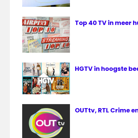
Top 40 TV in meer h
HGTV in hoogste beel
OUTtv, RTL Crime en