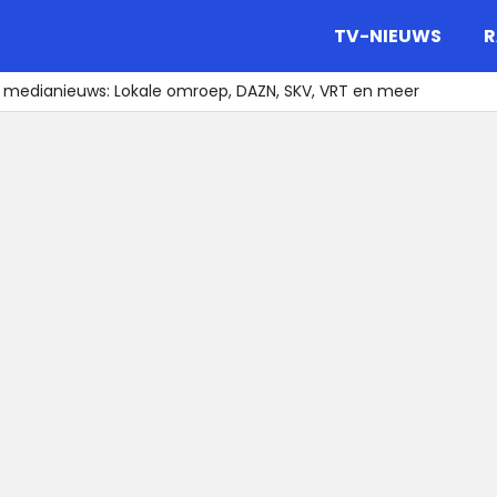
gazine.
TV-NIEUWS
R
t medianieuws: Lokale omroep, DAZN, SKV, VRT en meer