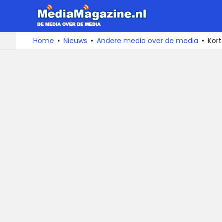
MediaMa
De
Ga
Home
Nieuws
Andere media over de media
Kor
media
naar
over
de
de
inhoud
media