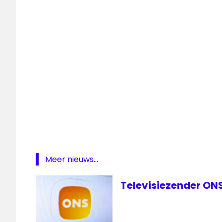
Business
Radio
SKV
VRT
Meer nieuws...
Televisiezender ONS