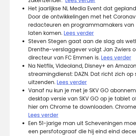
zakenzender.
Lees verder
Het jaarlijkse NL Media Event dat geplan
Door de ontwikkelingen met het Coronavir
redacteuren en programmamakers van d
laten komen.
Lees verder
Steven Stegen gaat aan de slag als we
Drenthe-verslaggever volgt Jan Zwiers 
directeur van FC Emmen is.
Lees verder
Na Netflix, Videoland, Disney+ en Amazo
streamingdienst: DAZN. Dat richt zich op 
uitzenden.
Lees verder
Vanaf nu kun je met je SKV GO abonnement
desktop versie van SKV GO op je tablet o
hier om Chrome te downloaden. Chrome i
Lees verder
Een 51-jarige man uit Scheveningen moe
een persfotograaf die hij eind eind d