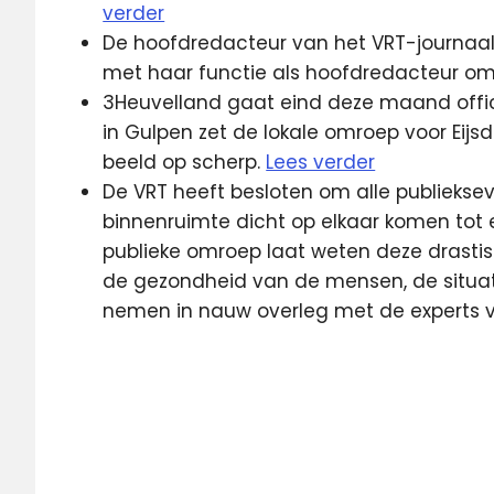
verder
De hoofdredacteur van het VRT-journaal
met haar functie als hoofdredacteur o
3Heuvelland gaat eind deze maand offici
in Gulpen zet de lokale omroep voor Eij
beeld op scherp.
Lees verder
De VRT heeft besloten om alle publieks
binnenruimte dicht op elkaar komen tot 
publieke omroep laat weten deze drasti
de gezondheid van de mensen, de situati
nemen in nauw overleg met de experts 
Corona
Coronavirus
DAZN
New