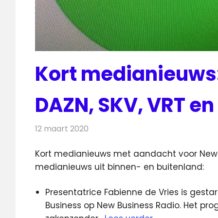
Kort medianieuws:
DAZN, SKV, VRT en
12 maart 2020
Redactie
Andere media over de media
Kort medianieuws met aandacht voor New B
medianieuws uit binnen- en buitenland:
Presentatrice Fabienne de Vries is ges
Business op New Business Radio. Het pro