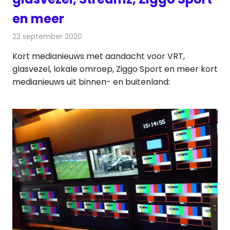
en meer
23 september 2020
Redactie
Andere media over de media
Kort medianieuws met aandacht voor VRT,
glasvezel, lokale omroep, Ziggo Sport en meer kort
medianieuws uit binnen- en buitenland: