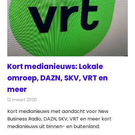
Kort medianieuws: Lokale
omroep, DAZN, SKV, VRT en
meer
12 maart 2020
Redactie
Andere media over de media
Kort medianieuws met aandacht voor New
Business Radio, DAZN, SKV, VRT en meer kort
medianieuws uit binnen- en buitenland: