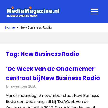
Ga
naar
MediaMagaz
MENU
de
De
inhoud
media
Home
New Business Radio
over
de
media
Tag:
New Business Radio
‘De Week van de Ondernemer’
centraal bij New Business Radio
15 november 2020
Redactie
Radionieuws
Vanaf maandag 16 november staat New Business
Radio een week lang stil bij ‘De Week van de
Ondernemer’ editie 2020. De radiozender zendt