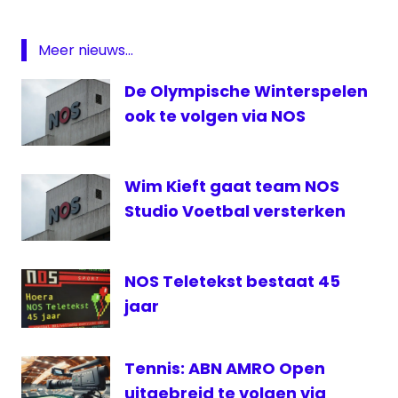
Coronavirus
extra
Meer nieuws...
nieuws
corona
De Olympische Winterspelen
New
ook te volgen via NOS
Business
Radio
nieuws
Wim Kieft gaat team NOS
corona
Studio Voetbal versterken
NOS
RTL
Nieuws
NOS Teletekst bestaat 45
RTLZ
jaar
Tennis: ABN AMRO Open
uitgebreid te volgen via