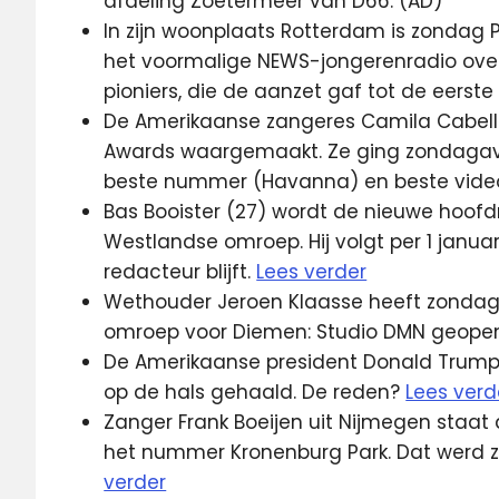
afdeling Zoetermeer van D66. (AD)
In zijn woonplaats Rotterdam is zondag P
het voormalige NEWS-jongerenradio overl
pioniers, die de aanzet gaf tot de eerst
De Amerikaanse zangeres Camila Cabello
Awards waargemaakt. Ze ging zondagavond
beste nummer (Havanna) en beste video
Bas Booister (27) wordt de nieuwe hoof
Westlandse omroep. Hij volgt per 1 januari
redacteur blijft.
Lees verder
Wethouder Jeroen Klaasse heeft zondag
omroep voor Diemen: Studio DMN geope
De Amerikaanse president Donald Trump 
op de hals gehaald. De reden?
Lees verd
Zanger Frank Boeijen uit Nijmegen staat
het nummer Kronenburg Park. Dat werd 
verder