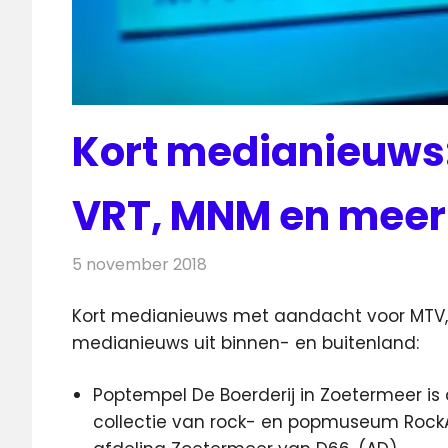
Kort medianieuws
VRT, MNM en meer
5 november 2018
Redactie
Andere media over de media
Kort medianieuws met aandacht voor MTV, 
medianieuws uit binnen- en buitenland:
Poptempel De Boerderij in Zoetermeer is
collectie van rock- en popmuseum RockAr