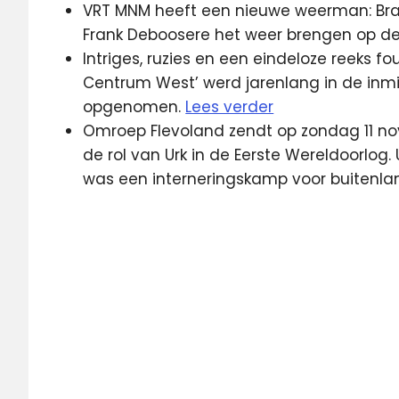
VRT MNM heeft een nieuwe weerman: Bra
Frank Deboosere het weer brengen op d
Intriges, ruzies en een eindeloze reeks f
Centrum West’ werd jarenlang in de inmid
opgenomen.
Lees verder
Omroep Flevoland zendt op zondag 11 no
de rol van Urk in de Eerste Wereldoorlog.
was een interneringskamp voor buitenlan
Diemen
HBO
lokale
omroep
MNM
MTV
Omroep