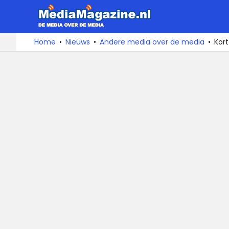
MediaMa
De
Ga
Home
Nieuws
Andere media over de media
Kor
media
naar
over
de
de
inhoud
media