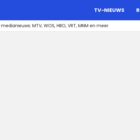
gazine.
TV-NIEUWS
R
t medianieuws: MTV, WOS, HBO, VRT, MNM en meer