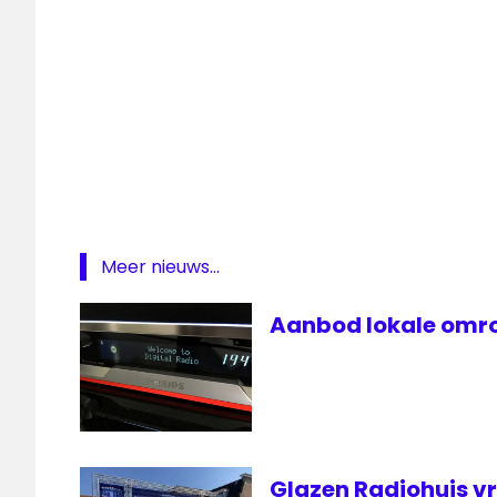
Flevoland
VRT
WOS
Meer nieuws...
Aanbod lokale omro
Glazen Radiohuis v