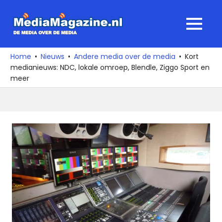
Ga
naar
MediaMagaz
MENU
de
De
inhoud
media
Home
Nieuws
Andere media over de media
Kort
over
medianieuws: NDC, lokale omroep, Blendle, Ziggo Sport en
de
meer
media