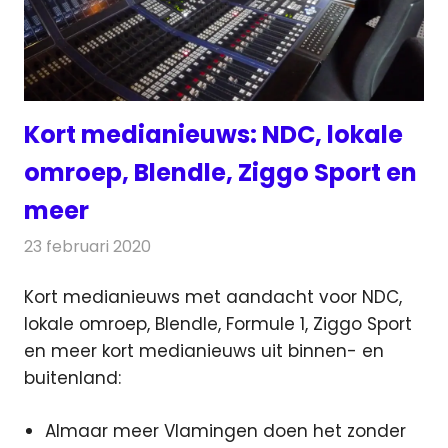
Kort medianieuws: NDC, lokale
omroep, Blendle, Ziggo Sport en
meer
23 februari 2020
Redactie
Andere media over de media
Kort medianieuws met aandacht voor NDC,
lokale omroep, Blendle, Formule 1, Ziggo Sport
en meer kort medianieuws uit binnen- en
buitenland:
Almaar meer Vlamingen doen het zonder