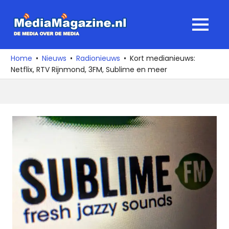
Ga
naar
MediaMagaz
MENU
de
De
inhoud
media
Home
Nieuws
Radionieuws
Kort medianieuws:
over
Netflix, RTV Rijnmond, 3FM, Sublime en meer
de
media