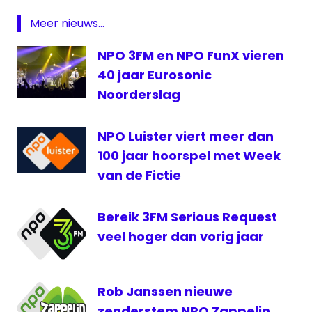
Netflix
Meer nieuws...
Nickelodeon
NPO 3FM en NPO FunX vieren
Radio
40 jaar Eurosonic
Rijnmond
Noorderslag
RTV1
STIVA
NPO Luister viert meer dan
Sublime
100 jaar hoorspel met Week
van de Fictie
Bereik 3FM Serious Request
veel hoger dan vorig jaar
Rob Janssen nieuwe
zenderstem NPO Zappelin