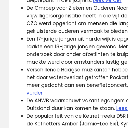
dieptepunt in de kijkcijfers.
Lees verder
De Omroep voor Zieken en Ouderen Noord
vrijwilligersorganisatie heeft in die vij
OZO werd opgericht om mensen die langd
gekluisterde ouderen vermaak te bieden
Een 17-jarige jongen uit Harderwijk is op
raakte een 18-jarige jongen gewond. Men
onderzoek door onder afzetlinten te kru
maakte werd door omstanders lastig ge
Verschillende Haagse muzikanten hebbe
het door wateroverlast getroffen Rockar
meer gedacht aan een benefietconcert, 
verder
De ANWB waarschuwt vakantiegangers da
Duitsland duur kan komen te staan.
Lees
De populariteit van de Ketnet-reeks D5R
de Ketnetters Amber (Jamie-Lee Six), Kyr