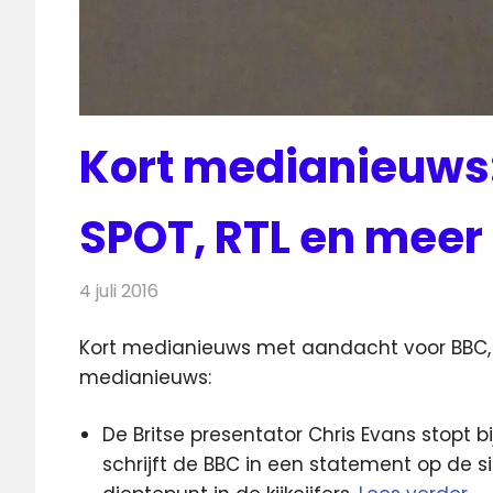
Kort medianieuws:
SPOT, RTL en meer
4 juli 2016
Redactie
Andere media over de media
,
Nieuws
Kort medianieuws met aandacht voor BBC, 
medianieuws:
De Britse presentator Chris Evans stopt 
schrijft de BBC in een statement op de si