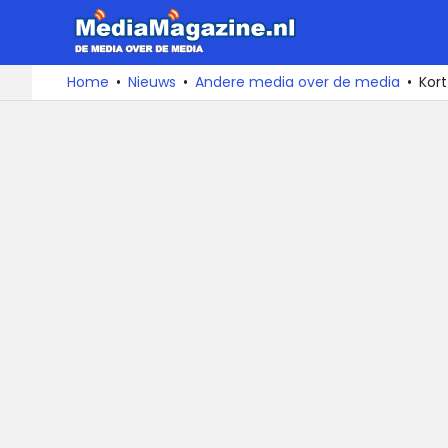
MediaMa
De
Ga
Home
Nieuws
Andere media over de media
Kor
media
naar
over
de
de
inhoud
media