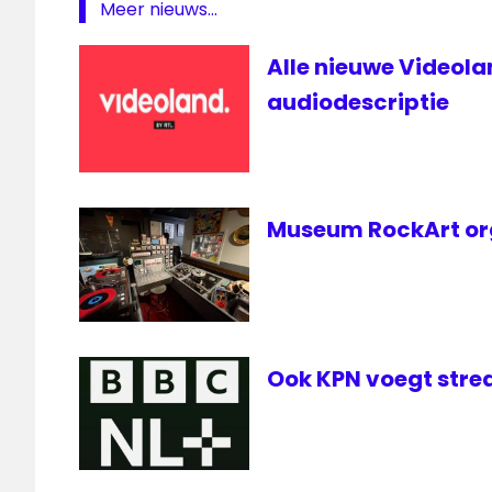
Meer nieuws...
Alle nieuwe Videol
audiodescriptie
Museum RockArt org
Ook KPN voegt stre