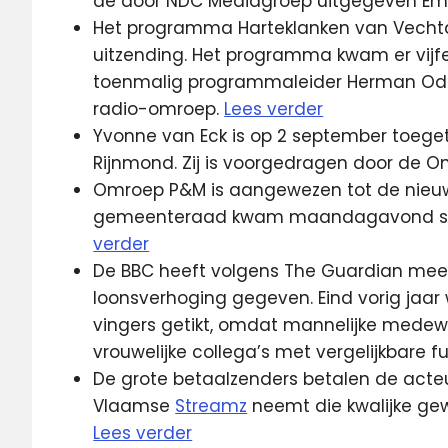
de door NDC Mediagroep uitgegeven E
Het programma Harteklanken van Vechtd
uitzending. Het programma kwam er vijfen
toenmalig programmaleider Herman Odink
radio-omroep.
Lees verder
Yvonne van Eck is op 2 september toege
Rijnmond. Zij is voorgedragen door de
Omroep P&M is aangewezen tot de nieuw
gemeenteraad kwam maandagavond sc
verder
De BBC heeft volgens The Guardian me
loonsverhoging gegeven. Eind vorig jaa
vingers getikt, omdat mannelijke medew
vrouwelijke collega’s met vergelijkbare f
De grote betaalzenders betalen de acte
Vlaamse
Streamz
neemt die kwalijke ge
Lees verder