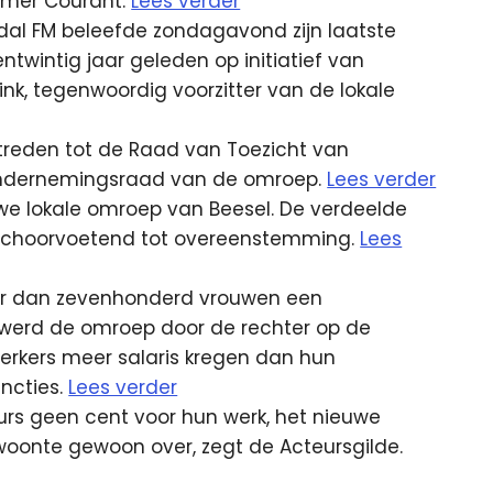
mmer Courant.
Lees verder
al FM beleefde zondagavond zijn laatste
twintig jaar geleden op initiatief van
, tegenwoordig voorzitter van de lokale
treden tot de Raad van Toezicht van
 Ondernemingsraad van de omroep.
Lees verder
e lokale omroep van Beesel. De verdeelde
hoorvoetend tot overeenstemming.
Lees
er dan zevenhonderd vrouwen een
r werd de omroep door de rechter op de
erkers meer salaris kregen dan hun
uncties.
Lees verder
urs geen cent voor hun werk, het nieuwe
woonte gewoon over, zegt de Acteursgilde.