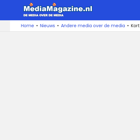
MediaMa
De
Ga
Home
Nieuws
Andere media over de media
Kor
media
naar
over
de
de
inhoud
media