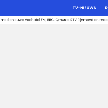
gazine.
TV-NIEUWS
R
t medianieuws: Vechtdal FM, BBC, Qmusic, RTV Rijnmond en mee