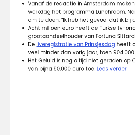
Vanaf de redactie in Amsterdam maken P
werkdag het programma Lunchroom. Na al 
om te doen: “Ik heb het gevoel dat ik b
Acht miljoen euro heeft de Turkse tv-on
grootaandeelhouder van Fortuna Sittard
De
liveregistratie van Prinsjesdag
heeft di
veel minder dan vorig jaar, toen 904.0
Het Geluid is nog altijd niet geraden o
van bijna 50.000 euro toe.
Lees verder
BBC
kijkcijfers
Qmusic
RTV
Rijnmond
Streamz