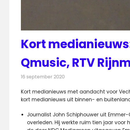
Kort medianieuws:
Qmusic, RTV Rijn
16 september 2020
Redactie
Andere media over de medi
Kort medianieuws met aandacht voor Vech
kort medianieuws uit binnen- en buitenland
Journalist John Schiphouwer uit Emmer
overleden. Hij werkte ruim tien jaar vo