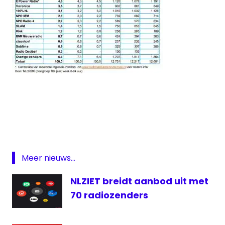
Luistercijfers
Qmusic
Radio
Radio
2
Meer nieuws...
NLZIET breidt aanbod uit met
70 radiozenders