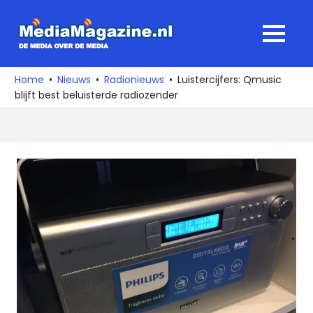
Ga
naar
MediaMagaz
MENU
de
De
inhoud
media
Home
Nieuws
Radionieuws
Luistercijfers: Qmusic
over
blijft best beluisterde radiozender
de
media