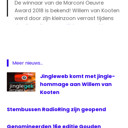
De winnaar van de Marconi Oeuvre
Award 2018 is bekend! Willem van Kooten
werd door zijn kleinzoon verrast tijdens
de uitzending van
@tijdvoormax
. Van
Gouden
Kooten, ook bekend als Joost den
RadioRing
Draaijer, ontvangt de award als
Marconi
grondlegger van de hitradio in Nederland:
Award
https://t.co/4mtG2D1p1C
Marconi
Meer nieuws...
pic.twitter.com/1yVTqKrc25
Oeuvre
Award
Jingleweb komt met jingle-
— Gouden RadioRing (@radioring)
stemmen
hommage aan Willem van
Radioring
December 17, 2018
Kooten
Willem
van
Kooten
Stembussen RadioRing zijn geopend
Genomineerden 16e editie Gouden