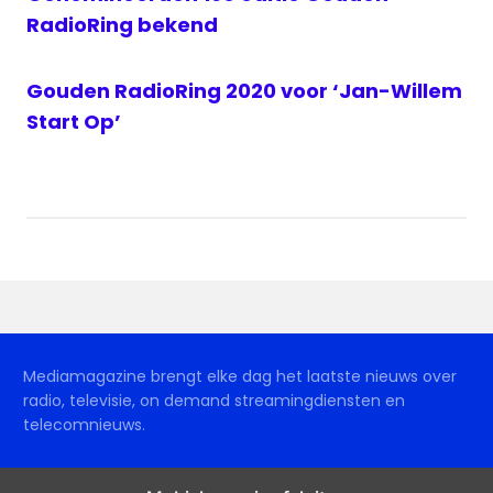
RadioRing bekend
Gouden RadioRing 2020 voor ‘Jan-Willem
Start Op’
Mediamagazine brengt elke dag het laatste nieuws over
radio, televisie, on demand streamingdiensten en
telecomnieuws.