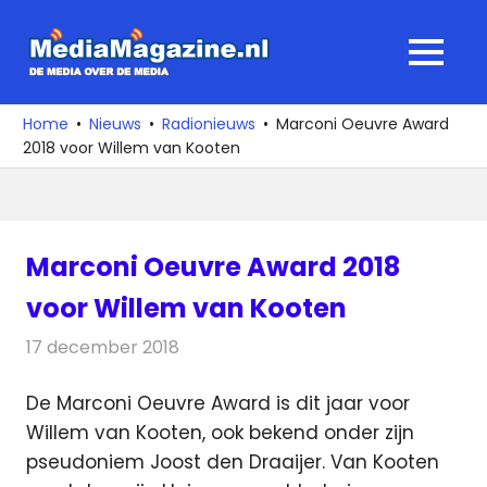
Ga
naar
MediaMagaz
MENU
de
De
inhoud
media
Home
Nieuws
Radionieuws
Marconi Oeuvre Award
over
2018 voor Willem van Kooten
de
media
Marconi Oeuvre Award 2018
voor Willem van Kooten
17 december 2018
Redactie
Radionieuws
De Marconi Oeuvre Award is dit jaar voor
Willem van Kooten, ook bekend onder zijn
pseudoniem Joost den Draaijer.
Van Kooten