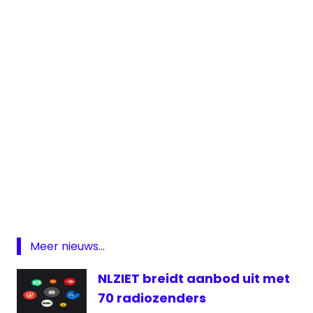
DAB
Middengolf
omroep
online
Meer nieuws...
Radio
Radio
NLZIET breidt aanbod uit met
Bloemendaal
70 radiozenders
zendmast