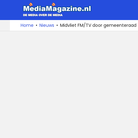
MediaMa
De
Ga
Home
Nieuws
Midvliet FM/TV door gemeenteraad 
media
naar
over
de
de
inhoud
media