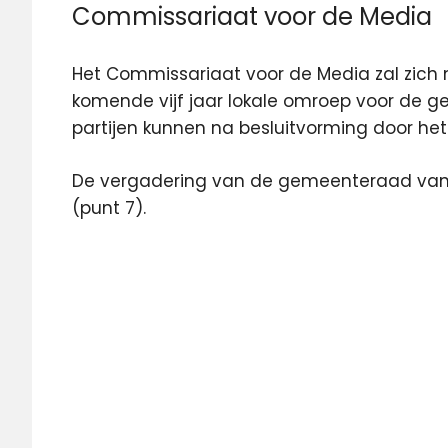
Commissariaat voor de Media
Het Commissariaat voor de Media zal zich 
komende vijf jaar lokale omroep voor de
partijen kunnen na besluitvorming door he
De vergadering van de gemeenteraad va
(punt 7).
Commissariaat
voor de Media
lokale
omroep
Midvliet
represenatief
SOW