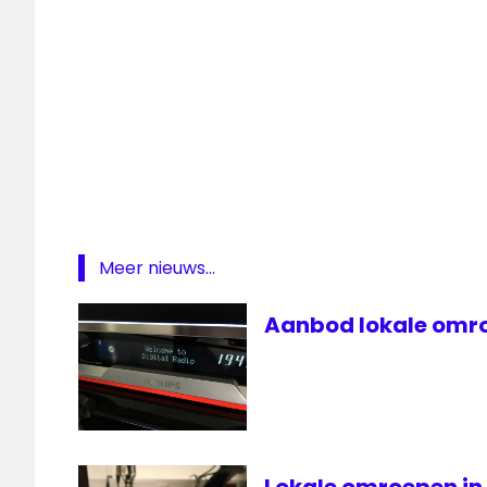
Stichting
Omroep
Wassenaar
Wassenaar
Meer nieuws...
Aanbod lokale omro
Lokale omroepen in