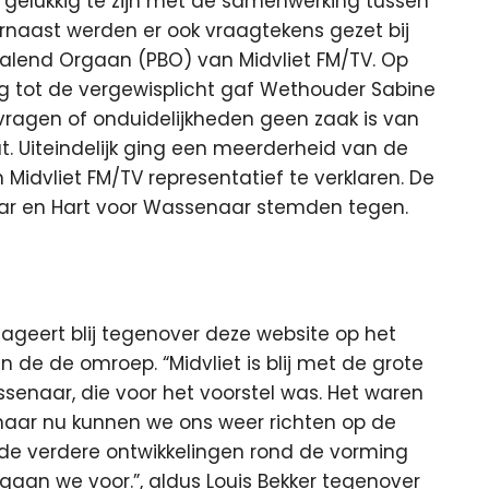
 gelukkig te zijn met de samenwerking tussen
rnaast werden er ook vraagtekens gezet bij
alend Orgaan (PBO) van Midvliet FM/TV. Op
g tot de vergewisplicht gaf Wethouder Sabine
vragen of onduidelijkheden geen zaak is van
Uiteindelijk ging een meerderheid van de
 Midvliet FM/TV representatief te verklaren. De
ar en Hart voor Wassenaar stemden tegen.
reageert blij tegenover deze website op het
n de de omroep. “Midvliet is blij met de grote
naar, die voor het voorstel was. Het waren
ar nu kunnen we ons weer richten op de
 de verdere ontwikkelingen rond de vorming
gaan we voor.”, aldus Louis Bekker tegenover