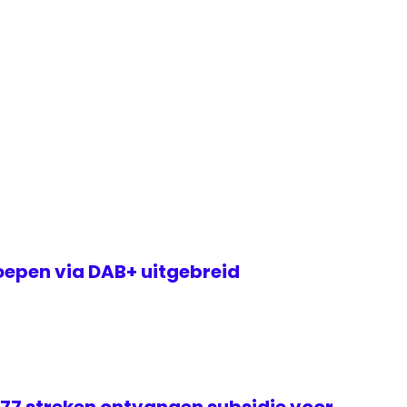
epen via DAB+ uitgebreid
 77 streken ontvangen subsidie voor